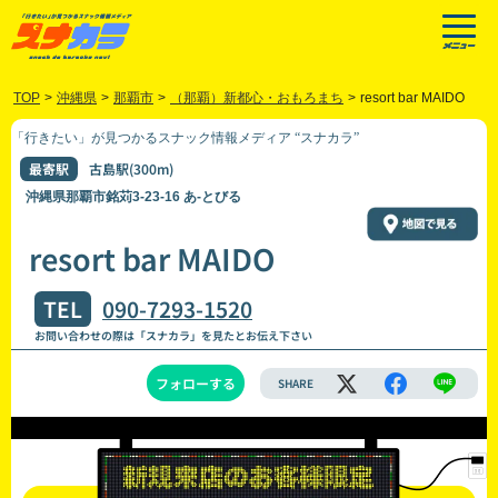
TOP
>
沖縄県
>
那覇市
>
（那覇）新都心・おもろまち
>
resort bar MAIDO
「行きたい」が見つかるスナック情報メディア “スナカラ”
最寄駅
古島駅(300m)
沖縄県那覇市銘苅3-23-16 あ-とびる
resort bar MAIDO
TEL
090-7293-1520
お問い合わせの際は「スナカラ」を見たとお伝え下さい
フォローする
SHARE