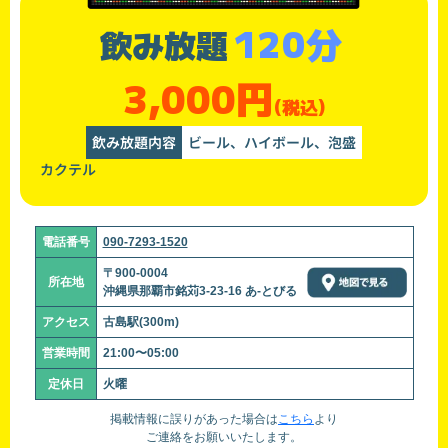
120分
飲み放題
3,000円
(税込)
飲み放題内容
ビール、ハイボール、泡盛
カクテル
電話番号
090-7293-1520
〒900-0004
所在地
沖縄県那覇市銘苅3-23-16 あ-とびる
アクセス
古島駅(300m)
営業時間
21:00〜05:00
定休日
火曜
掲載情報に誤りがあった場合は
こちら
より
ご連絡をお願いいたします。