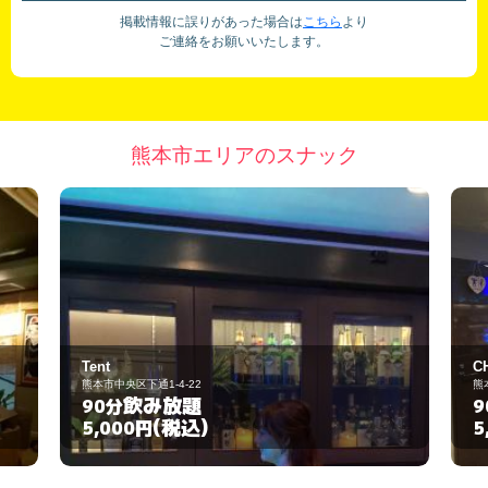
掲載情報に誤りがあった場合は
こちら
より
ご連絡をお願いいたします。
熊本市エリアのスナック
Tent
C
熊本市中央区下通1-4-22
熊
飲み放題
90分
9
(税込)
5,000円
5