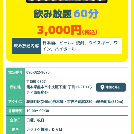
60分
飲み放題
3,000円
(税込)
日本酒、ビール、焼酎、ウイスキー、ワ
飲み放題内容
イン、ハイボール
電話番号
096-322-9675
〒860-0807
所在地
熊本県熊本市中央区下通1丁目11-21 ロフ
ティ西銀座4F
アクセス
花畑町駅(240m)熊本城・市役所前駅(280m)辛島町駅(330m)
営業時間
19:00〜00:30
定休日
日曜、祝日
備考
カラオケ機種：ＤＡＭ