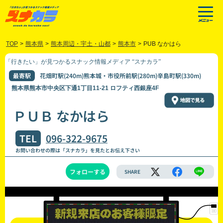
TOP
>
熊本県
>
熊本周辺・宇土・山都
>
熊本市
>
PUB なかはら
「行きたい」が見つかるスナック情報メディア “スナカラ”
最寄駅
花畑町駅(240m)熊本城・市役所前駅(280m)辛島町駅(330m)
熊本県熊本市中央区下通1丁目11-21 ロフティ西銀座4F
ＰＵＢ なかはら
TEL
096-322-9675
お問い合わせの際は「スナカラ」を見たとお伝え下さい
フォローする
SHARE