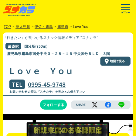
TOP
>
鹿児島県
>
伊佐・霧島
>
霧島市
>
Love You
「行きたい」が見つかるスナック情報メディア “スナカラ”
最寄駅
国分駅(750m)
鹿児島県霧島市国分中央３－２８－１６ 中央国分ＢＬＤ ３階
Ｌｏｖｅ Ｙｏｕ
TEL
0995-45-9748
お問い合わせの際は「スナカラ」を見たとお伝え下さい
フォローする
SHARE