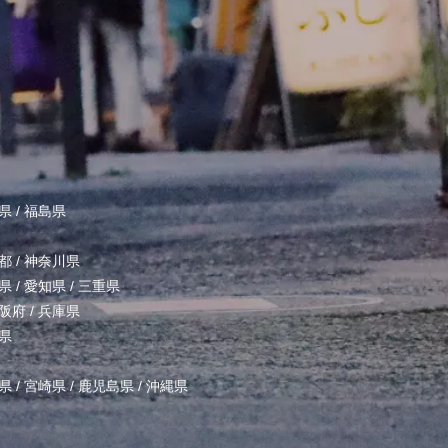
県
/
福島県
都
/
神奈川県
県
/
愛知県
/
三重県
阪府
/
兵庫県
県
県
/
宮崎県
/
鹿児島県
/
沖縄県