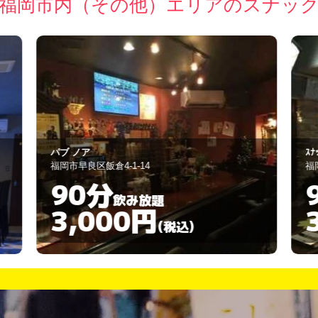
福岡市内（その他）エリアのスナッ
ｽﾅｯｸ フォーユー
R
福岡市早良区西新1-11-16
福
90分
飲み放題
3,000円
(税込)