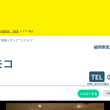
市城南区・南区
>
ﾍﾟﾍﾟﾙﾓｺ
情報メディア “スナカラ”
福岡県筑
モコ
TEL
お問い合わせの際は
SH
フォローする