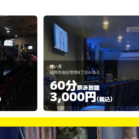
パブ ノア
福岡市早良区飯倉4-1-14
90分
飲み放題
3,000円
)
(税込)