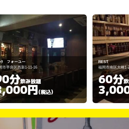
ク
EST
スナック 若菜
岡市南区大橋1-21-11
福岡市南区野間1-6
60分
60分
飲み放題
3,000円
2,00
(税込)