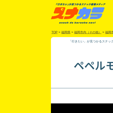
TOP
>
福岡県
>
福岡市内（その他）
>
福岡
「行きたい」が見つかるスナック
ペペル