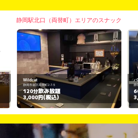
静岡駅北口（両替町）エリアのスナック
バッテリー
静岡市葵区両替町2-2-11
飲み放題
60分
(税込)
3,000円