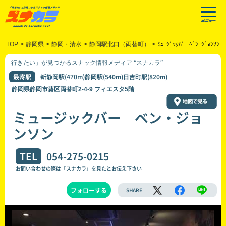
TOP
>
静岡県
>
静岡・清水
>
静岡駅北口（両替町）
>
ﾐｭｰｼﾞｯｸﾊﾞｰ ﾍﾞﾝ･ｼﾞｮﾝｿﾝ
「行きたい」が見つかるスナック情報メディア “スナカラ”
最寄駅
新静岡駅(470m)静岡駅(540m)日吉町駅(820m)
静岡県静岡市葵区両替町2-4-9 フィエスタ5階
ミュージックバー ベン・ジョ
ンソン
TEL
054-275-0215
お問い合わせの際は「スナカラ」を見たとお伝え下さい
フォローする
SHARE