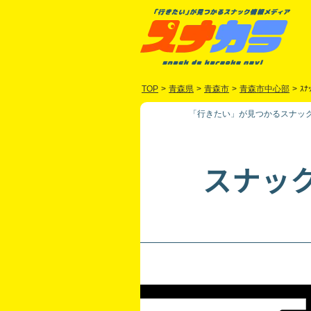
TOP
>
青森県
>
青森市
>
青森市中心部
>
ｽﾅ
「行きたい」が見つかるスナック
スナッ