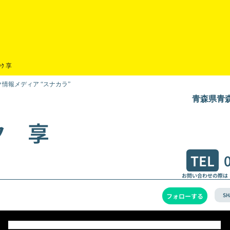
ｯｸ 享
情報メディア “スナカラ”
青森県青
ク 享
TEL
お問い合わせの際は
SH
フォローする