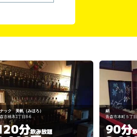
スナック ワン
森市本町５丁目４－３
青森市本町２丁
90分
60分
飲み放題