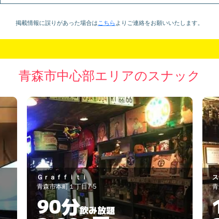
掲載情報に誤りがあった場合は
こちら
より
ご連絡をお願いいたします。
青森市中心部エリアのスナック
スナック 美帆（みほろ）
絹
青森市橋本1丁目8-6
青
120分
飲み放題