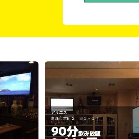
Ｇｒａｆｆｉｔｉ
青森市本町１丁目7-5
90分
飲み放題