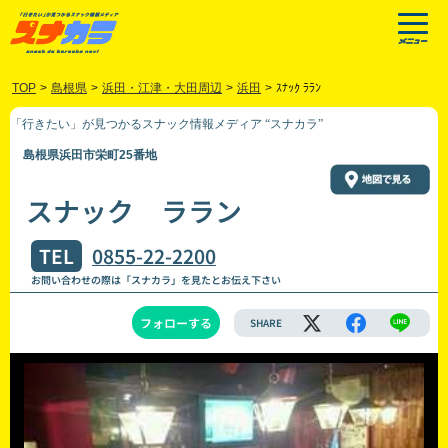
TOP
>
島根県
>
浜田・江津・大田周辺
>
浜田
>
ｽﾅｯｸ ﾗﾗﾝ
「行きたい」が見つかるスナック情報メディア “スナカラ”
島根県浜田市栄町25番地
スナック ララン
TEL
0855-22-2200
お問い合わせの際は「スナカラ」を見たとお伝え下さい
フォローする
SHARE