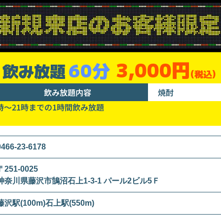
3,000円
60分
飲み放題
(税込)
飲み放題内容
焼酎
9時～21時までの1時間飲み放題
0466-23-6178
〒251-0025
神奈川県藤沢市鵠沼石上1-3-1 パール2ビル5Ｆ
藤沢駅(100m)石上駅(550m)