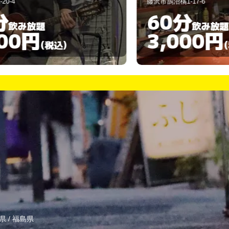
藤沢市鵠沼橘1-17-6
藤
60分
飲み放題
3,000円
(税込)
県
/
福島県