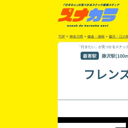
TOP
>
神奈川県
>
鎌倉・湘南
>
藤沢・江の
「行きたい」が見つかるスナック
最寄駅
藤沢駅(100m
フレン