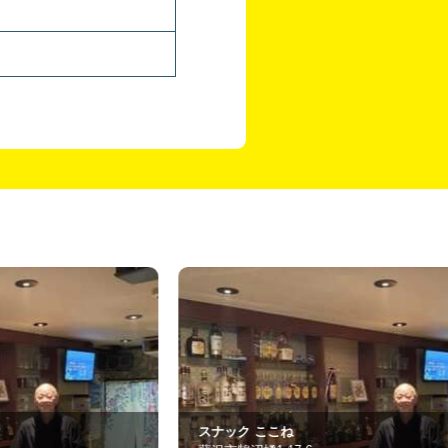
ナック ここね
yasuragi