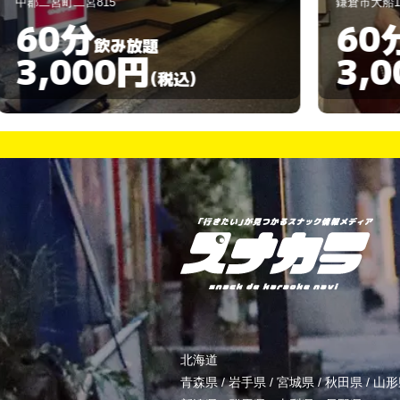
鎌倉市大船1-20-4
60分
飲み放題
3,000円
)
(税込)
北海道
青森県
/
岩手県
/
宮城県
/
秋田県
/
山形