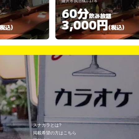
沢市鵠沼橘1-17-6
藤沢市鵠沼石上1-1
60分
30分
飲み放題
3,000円
3,00
(税込)
スナカラとは?
掲載希望の方はこちら