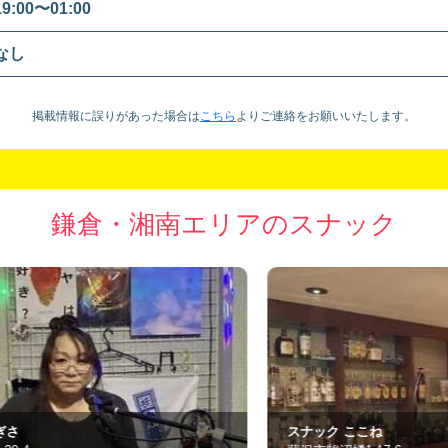
19:00〜01:00
なし
掲載情報に誤りがあった場合は
こちら
より
ご連絡をお願いいたします。
鎌倉・湘南エリアのスナック
スナック ここね
ス