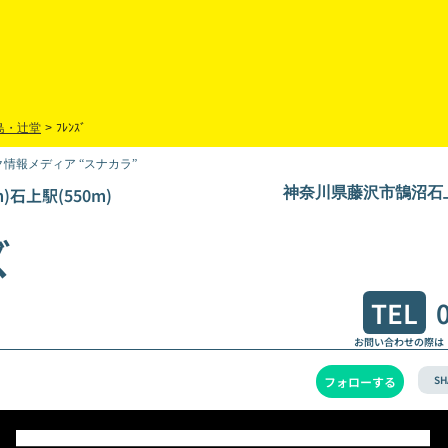
島・辻堂
>
ﾌﾚﾝｽﾞ
情報メディア “スナカラ”
)石上駅(550m)
神奈川県藤沢市鵠沼石上1
ズ
TEL
お問い合わせの際は
SH
フォローする