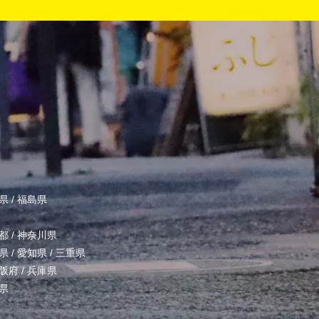
県
/
福島県
都
/
神奈川県
県
/
愛知県
/
三重県
阪府
/
兵庫県
県