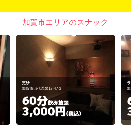
加賀市エリアのスナック
ラウンジ香儀 （シャンイ）
Ｏ
加賀市山代温泉２２－１７－４
加
60分
飲み放題
3,000円
(税込)