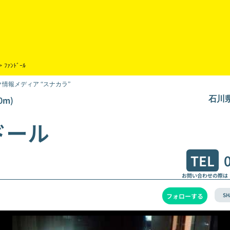
>
ﾌｧﾝﾄﾞｰﾙ
情報メディア “スナカラ”
0m)
石川
ドール
TEL
お問い合わせの際は
SH
フォローする