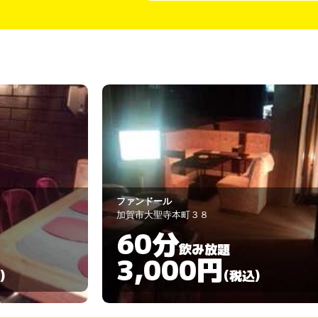
更紗
加賀市山代温泉17-47-3
60分
飲み放題
3,000円
)
(税込)