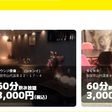
ＣＨＯ
マリーヌ
賀市山代温泉８７－１
加賀市山代温泉
60分
90分
飲み放題
3,000円
3,00
(税込)