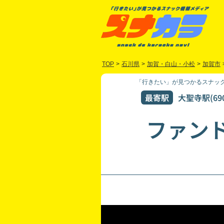
TOP
>
石川県
>
加賀・白山・小松
>
加賀市
「行きたい」が見つかるスナック
最寄駅
大聖寺駅(69
ファン