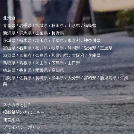
北海道
青森県
/
岩手県
/
宮城県
/
秋田県
/
山形県
/
福島県
新潟県
/
群馬県
/
山梨県
/
長野県
茨城県
/
栃木県
/
埼玉県
/
千葉県
/
東京都
/
神奈川県
富山県
/
石川県
/
福井県
/
岐阜県
/
静岡県
/
愛知県
/
三重県
滋賀県
/
京都府
/
奈良県
/
和歌山県
/
大阪府
/
兵庫県
鳥取県
/
島根県
/
岡山県
/
広島県
/
山口県
徳島県
/
香川県
/
愛媛県
/
高知県
福岡県
/
佐賀県
/
長崎県
/
熊本県
/
大分県
/
宮崎県
/
鹿児島県
/
沖縄
県
スナカラとは?
掲載希望の方はこちら
運営組織
プライバシーポリシー