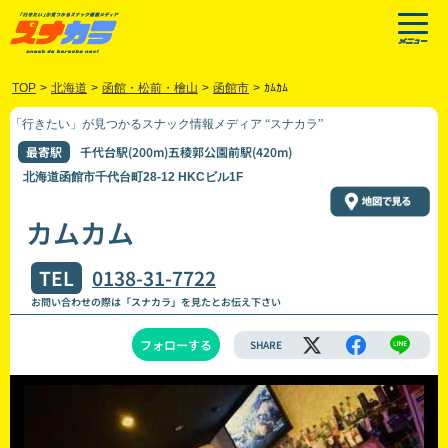
TOP
>
北海道
>
函館・松前・檜山
>
函館市
>
ｶﾑｶﾑ
「行きたい」が見つかるスナック情報メディア “スナカラ”
最寄駅
千代台駅(200m)五稜郭公園前駅(420m)
北海道函館市千代台町28-12 HKCビル1F
カムカム
TEL
0138-31-7722
お問い合わせの際は「スナカラ」を見たとお伝え下さい
フォローする
SHARE