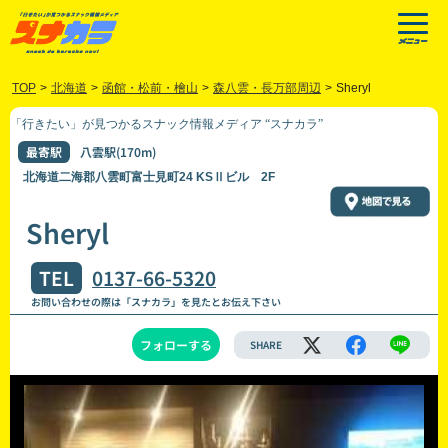
TOP
>
北海道
>
函館・松前・檜山
>
森八雲・長万部周辺
>
Sheryl
「行きたい」が見つかるスナック情報メディア “スナカラ”
最寄駅
八雲駅(170m)
北海道二海郡八雲町富士見町24 KSⅡビル 2F
Sheryl
TEL
0137-66-5320
お問い合わせの際は「スナカラ」を見たとお伝え下さい
フォローする
SHARE