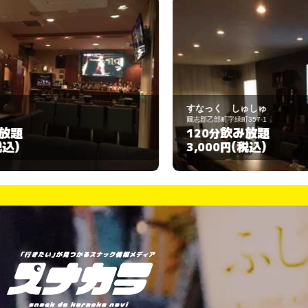
すなっく しゅしゅ
ス
爾志郡乙部町字緑町357-1
函
飲み放題
120分
9
(税込)
3,000円
3