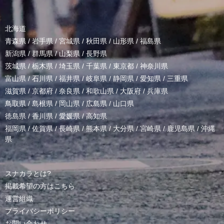
北海道
青森県
/
岩手県
/
宮城県
/
秋田県
/
山形県
/
福島県
新潟県
/
群馬県
/
山梨県
/
長野県
茨城県
/
栃木県
/
埼玉県
/
千葉県
/
東京都
/
神奈川県
富山県
/
石川県
/
福井県
/
岐阜県
/
静岡県
/
愛知県
/
三重県
滋賀県
/
京都府
/
奈良県
/
和歌山県
/
大阪府
/
兵庫県
鳥取県
/
島根県
/
岡山県
/
広島県
/
山口県
徳島県
/
香川県
/
愛媛県
/
高知県
福岡県
/
佐賀県
/
長崎県
/
熊本県
/
大分県
/
宮崎県
/
鹿児島県
/
沖縄
県
スナカラとは?
掲載希望の方はこちら
運営組織
プライバシーポリシー
お問い合わせ