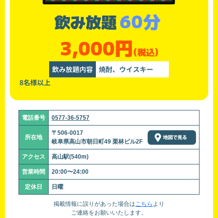
60分
飲み放題
3,000円
(税込)
飲み放題内容
焼酎、ウイスキー
8名様以上
電話番号
0577-36-5757
〒506-0017
所在地
岐阜県高山市朝日町49 栗林ビル2F
アクセス
高山駅(540m)
営業時間
20:00〜24:00
定休日
日曜
掲載情報に誤りがあった場合は
こちら
より
ご連絡をお願いいたします。