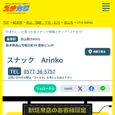
TOP
>
岐阜県
>
高山・飛騨・下呂・白川
>
高山市
>
ｽﾅｯｸ Arinko
「行きたい」が見つかるスナック情報メディア “スナカラ”
最寄駅
高山駅(540m)
岐阜県高山市朝日町49 栗林ビル2F
スナック Arinko
TEL
0577-36-5757
お問い合わせの際は「スナカラ」を見たとお伝え下さい
フォローする
SHARE