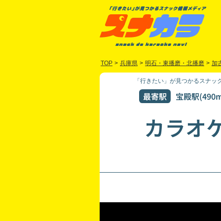
TOP
>
兵庫県
>
明石・東播磨・北播磨
>
加
「行きたい」が見つかるスナック
最寄駅
宝殿駅(490m
カラオ