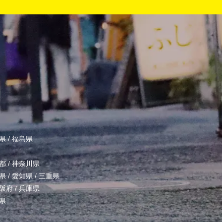
県
/
福島県
都
/
神奈川県
県
/
愛知県
/
三重県
阪府
/
兵庫県
県