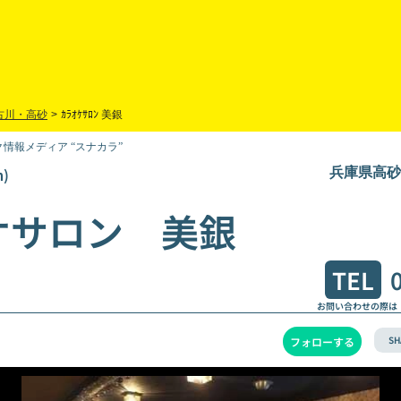
古川・高砂
>
ｶﾗｵｹｻﾛﾝ 美銀
情報メディア “スナカラ”
)
兵庫県高砂市
ケサロン 美銀
TEL
お問い合わせの際は
SH
フォローする