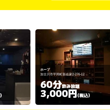
すなっく 古都
加古川市加古川町篠原町3-7
120分
飲み放題
3,000円
)
(税込)