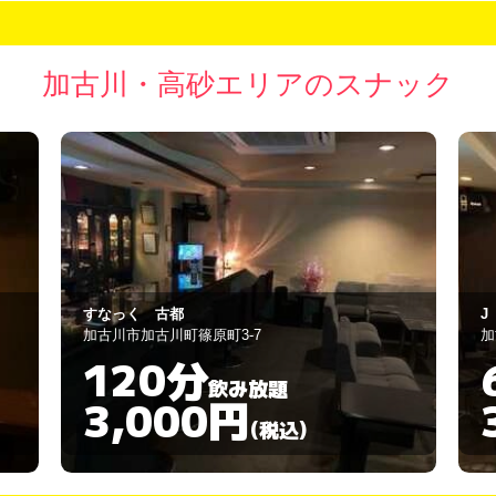
加古川・高砂エリアのスナック
J
Li
加古川市平岡町新在家2丁目276-12
高
60分
飲み放題
3,000円
(税込)