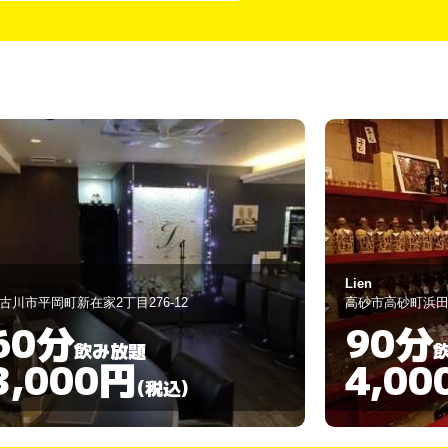
en
おばBar First S
砂市高砂町浜田町2-5-13
加古川市加古川町
90分
90分
飲み放題
4,000円
3,00
(税込)