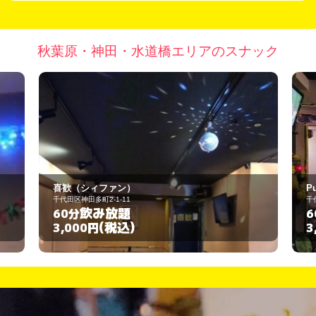
秋葉原・神田・水道橋エリアのスナック
ァン）
Pub 未来
-11
千代田区内神田3-19-7
放題
飲み放題
60分
税込)
(税込)
3,000円