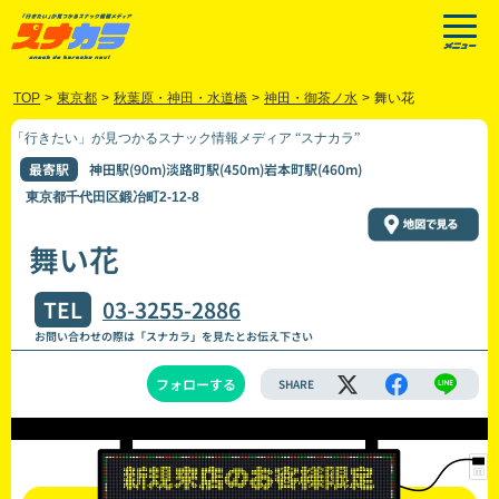
TOP
>
東京都
>
秋葉原・神田・水道橋
>
神田・御茶ノ水
>
舞い花
「行きたい」が見つかるスナック情報メディア “スナカラ”
最寄駅
神田駅(90m)淡路町駅(450m)岩本町駅(460m)
東京都千代田区鍛冶町2-12-8
舞い花
TEL
03-3255-2886
お問い合わせの際は「スナカラ」を見たとお伝え下さい
フォローする
SHARE