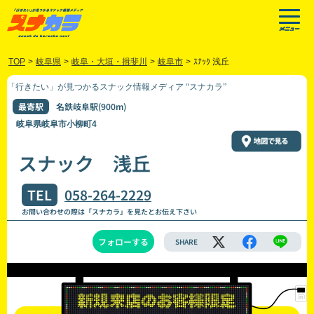
TOP
>
岐阜県
>
岐阜・大垣・揖斐川
>
岐阜市
>
ｽﾅｯｸ 浅丘
「行きたい」が見つかるスナック情報メディア “スナカラ”
最寄駅
名鉄岐阜駅(900m)
岐阜県岐阜市小柳町4
スナック 浅丘
TEL
058-264-2229
お問い合わせの際は「スナカラ」を見たとお伝え下さい
フォローする
SHARE