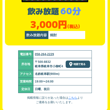
60分
飲み放題
3,000円
(税込)
飲み放題内容
焼酎
電話番号
058-264-2229
〒500-8832
所在地
岐阜県岐阜市小柳町4
アクセス
名鉄岐阜駅(900m)
営業時間
19:00〜24:00
定休日
日曜、祝日
掲載情報に誤りがあった場合は
こちら
より
ご連絡をお願いいたします。