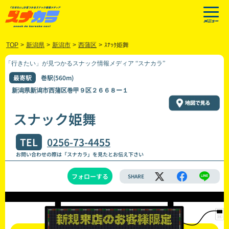
TOP
>
新潟県
>
新潟市
>
西蒲区
>
ｽﾅｯｸ姫舞
「行きたい」が見つかるスナック情報メディア “スナカラ”
最寄駅
巻駅(560m)
新潟県新潟市西蒲区巻甲９区２６６８ー１
スナック姫舞
TEL
0256-73-4455
お問い合わせの際は「スナカラ」を見たとお伝え下さい
フォローする
SHARE