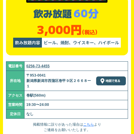
60分
飲み放題
3,000円
(税込)
飲み放題内容
ビール、焼酎、ウイスキー、ハイボール
電話番号
0256-73-4455
〒953-0041
所在地
新潟県新潟市西蒲区巻甲９区２６６８ー
１
アクセス
巻駅(560m)
営業時間
19:30〜24:00
定休日
なし
掲載情報に誤りがあった場合は
こちら
より
ご連絡をお願いいたします。