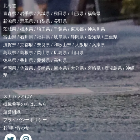
北海道
青森県
/
岩手県
/
宮城県
/
秋田県
/
山形県
/
福島県
新潟県
/
群馬県
/
山梨県
/
長野県
茨城県
/
栃木県
/
埼玉県
/
千葉県
/
東京都
/
神奈川県
富山県
/
石川県
/
福井県
/
岐阜県
/
静岡県
/
愛知県
/
三重県
滋賀県
/
京都府
/
奈良県
/
和歌山県
/
大阪府
/
兵庫県
鳥取県
/
島根県
/
岡山県
/
広島県
/
山口県
徳島県
/
香川県
/
愛媛県
/
高知県
福岡県
/
佐賀県
/
長崎県
/
熊本県
/
大分県
/
宮崎県
/
鹿児島県
/
沖縄
県
スナカラとは?
掲載希望の方はこちら
運営組織
プライバシーポリシー
お問い合わせ