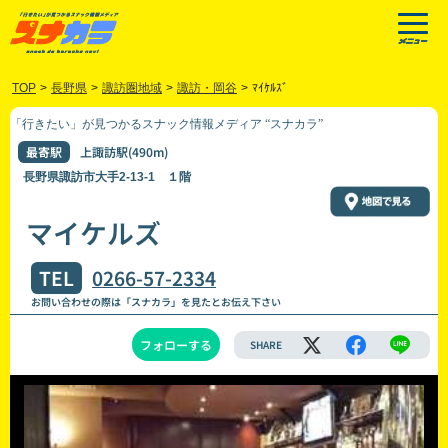
TOP
>
長野県
>
諏訪圏地域
>
諏訪・岡谷
>
ﾏｲｹﾙｽﾞ
「行きたい」が見つかるスナック情報メディア “スナカラ”
最寄駅
上諏訪駅(490m)
長野県諏訪市大手2-13-1 １階
マイケルズ
TEL
0266-57-2334
お問い合わせの際は「スナカラ」を見たとお伝え下さい
フォローする
SHARE