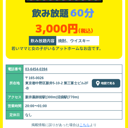
60分
飲み放題
3,000円
(税込)
飲み放題内容
焼酎、ウイスキー
若いママと女の子がいるアットホームなお店です。
電話番号
03-6454-0394
〒165-0026
所在地
東京都中野区新井5-10-2 第三富士ビル2F
-B
アクセス
新井薬師前駅(300m)沼袋駅(770m)
営業時間
20:00〜01:00
定休日
なし
掲載情報に誤りがあった場合は
こちら
より