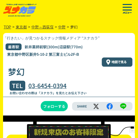
TOP
>
東京都
>
中野～西荻窪
>
中野
>
梦幻
「行きたい」が見つかるスナック情報メディア “スナカラ”
最寄駅
新井薬師前駅(300m)沼袋駅(770m)
東京都中野区新井5-10-2 第三富士ビル2F-B
梦幻
TEL
03-6454-0394
お問い合わせの際は「スナカラ」を見たとお伝え下さい
フォローする
SHARE