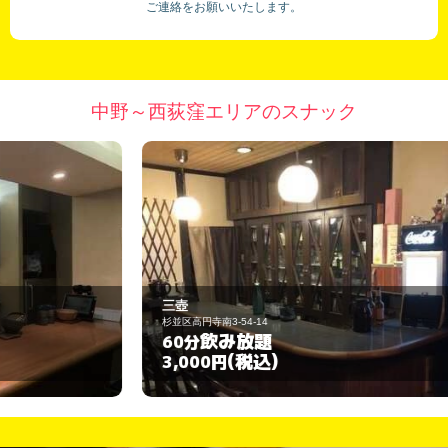
ご連絡をお願いいたします。
中野～西荻窪エリアのスナック
三壺
ひ
杉並区高円寺南3-54-14
杉
飲み放題
60分
6
(税込)
3,000円
3