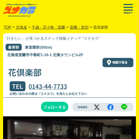
TOP
>
北海道
>
千歳・苫小牧・室蘭
>
室蘭・登別
>
花倶楽部
「行きたい」が見つかるスナック情報メディア “スナカラ”
最寄駅
東室蘭駅(890m)
北海道室蘭市中島町1-16-1 北海タウンビル2F
花倶楽部
TEL
0143-44-7733
お問い合わせの際は「スナカラ」を見たとお伝え下さい
フォローする
SHARE