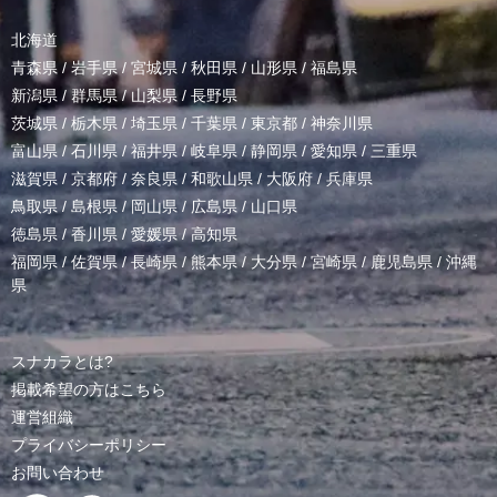
北海道
青森県
/
岩手県
/
宮城県
/
秋田県
/
山形県
/
福島県
新潟県
/
群馬県
/
山梨県
/
長野県
茨城県
/
栃木県
/
埼玉県
/
千葉県
/
東京都
/
神奈川県
富山県
/
石川県
/
福井県
/
岐阜県
/
静岡県
/
愛知県
/
三重県
滋賀県
/
京都府
/
奈良県
/
和歌山県
/
大阪府
/
兵庫県
鳥取県
/
島根県
/
岡山県
/
広島県
/
山口県
徳島県
/
香川県
/
愛媛県
/
高知県
福岡県
/
佐賀県
/
長崎県
/
熊本県
/
大分県
/
宮崎県
/
鹿児島県
/
沖縄
県
スナカラとは?
掲載希望の方はこちら
運営組織
プライバシーポリシー
お問い合わせ