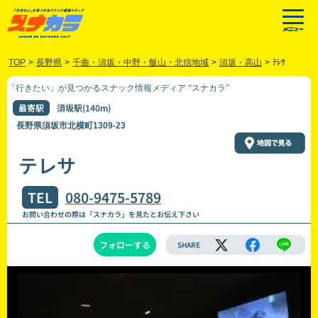
TOP
>
長野県
>
千曲・須坂・中野・飯山・北信地域
>
須坂・高山
>
ﾃﾚｻ
「行きたい」が見つかるスナック情報メディア “スナカラ”
最寄駅
須坂駅(140m)
長野県須坂市北横町1309-23
テレサ
TEL
080-9475-5789
お問い合わせの際は「スナカラ」を見たとお伝え下さい
フォローする
SHARE