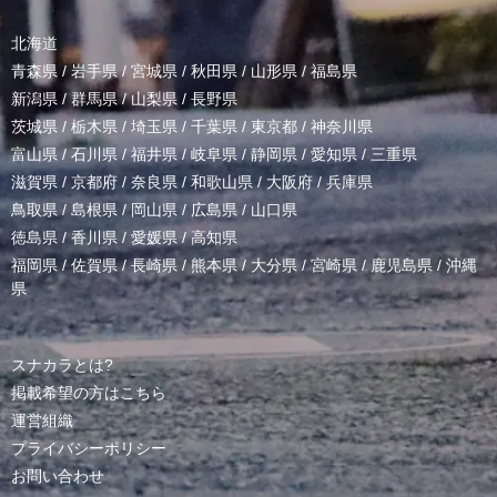
北海道
青森県
/
岩手県
/
宮城県
/
秋田県
/
山形県
/
福島県
新潟県
/
群馬県
/
山梨県
/
長野県
茨城県
/
栃木県
/
埼玉県
/
千葉県
/
東京都
/
神奈川県
富山県
/
石川県
/
福井県
/
岐阜県
/
静岡県
/
愛知県
/
三重県
滋賀県
/
京都府
/
奈良県
/
和歌山県
/
大阪府
/
兵庫県
鳥取県
/
島根県
/
岡山県
/
広島県
/
山口県
徳島県
/
香川県
/
愛媛県
/
高知県
福岡県
/
佐賀県
/
長崎県
/
熊本県
/
大分県
/
宮崎県
/
鹿児島県
/
沖縄
県
スナカラとは?
掲載希望の方はこちら
運営組織
プライバシーポリシー
お問い合わせ