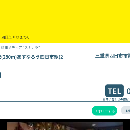
>
四日市
>
ひまわり
情報メディア “スナカラ”
(280m)あすなろう四日市駅(2
三重県四日市市諏
り
TEL
お問い合わせの際は
SH
フォローする