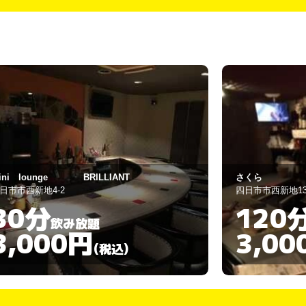
くら
スナック 
日市市西新地13-1
四日市市西新地7-
120分
60分
飲み放題
3,000円
3,00
(税込)