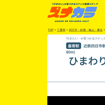
TOP
>
三重県
>
四日市・鈴鹿・亀山・桑名
「行きたい」が見つかるスナック
最寄駅
近鉄四日市駅
80m)
ひまわ