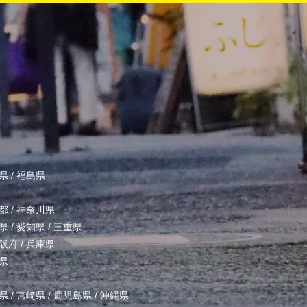
県
/
福島県
都
/
神奈川県
県
/
愛知県
/
三重県
阪府
/
兵庫県
県
県
/
宮崎県
/
鹿児島県
/
沖縄県