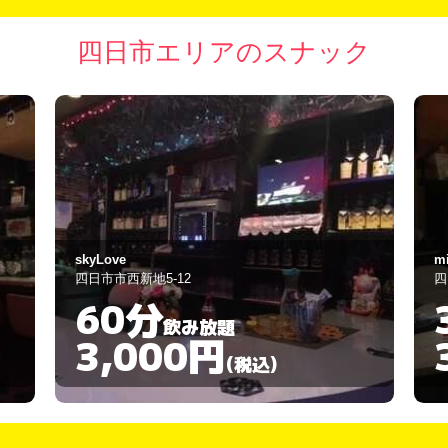
四日市エリアのスナック
mini lounge BRILLIANT
さ
四日市市西新地4-2
四
30分
飲み放題
3,000円
(税込)