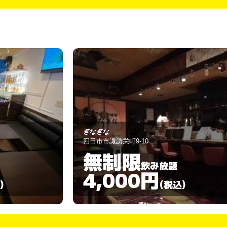
skyLove
四日市市西新地5-12
60分
飲み放題
3,000円
)
(税込)