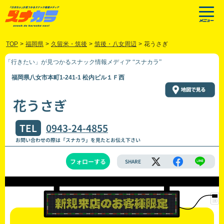
TOP
>
福岡県
>
久留米・筑後
>
筑後・八女周辺
>
花うさぎ
「行きたい」が見つかるスナック情報メディア “スナカラ”
福岡県八女市本町1-241-1 松内ビル１Ｆ西
花うさぎ
TEL
0943-24-4855
お問い合わせの際は「スナカラ」を見たとお伝え下さい
フォローする
SHARE