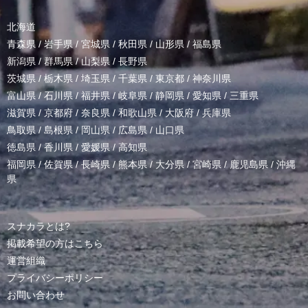
北海道
青森県
/
岩手県
/
宮城県
/
秋田県
/
山形県
/
福島県
新潟県
/
群馬県
/
山梨県
/
長野県
茨城県
/
栃木県
/
埼玉県
/
千葉県
/
東京都
/
神奈川県
富山県
/
石川県
/
福井県
/
岐阜県
/
静岡県
/
愛知県
/
三重県
滋賀県
/
京都府
/
奈良県
/
和歌山県
/
大阪府
/
兵庫県
鳥取県
/
島根県
/
岡山県
/
広島県
/
山口県
徳島県
/
香川県
/
愛媛県
/
高知県
福岡県
/
佐賀県
/
長崎県
/
熊本県
/
大分県
/
宮崎県
/
鹿児島県
/
沖縄
県
スナカラとは?
掲載希望の方はこちら
運営組織
プライバシーポリシー
お問い合わせ