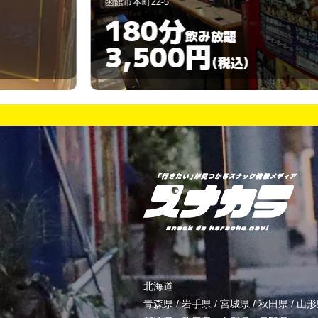
函館市梁川町19-10
90分
飲み放題
5,000円
)
(税込)
北海道
青森県
/
岩手県
/
宮城県
/
秋田県
/
山形