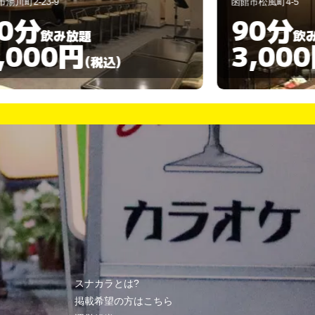
館市松風町4-5
函館市本町3-14
90分
120
飲み放題
3,000円
3,00
(税込)
スナカラとは?
掲載希望の方はこちら