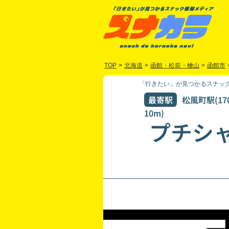
TOP
>
北海道
>
函館・松前・檜山
>
函館市
「行きたい」が見つかるスナック
最寄駅
松風町駅(17
10m)
プチシ