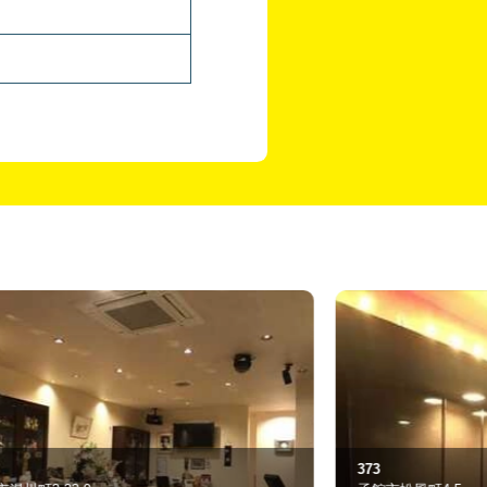
73
Honest