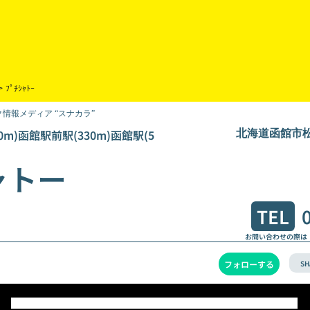
>
ﾌﾟﾁｼｬﾄｰ
情報メディア “スナカラ”
0m)函館駅前駅(330m)函館駅(5
北海道函館市松風
ャトー
TEL
お問い合わせの際は
SH
フォローする