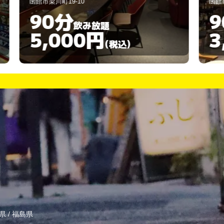
函館市湯川町2-23-9
函
90分
飲み放題
3,000円
(税込)
県
/
福島県