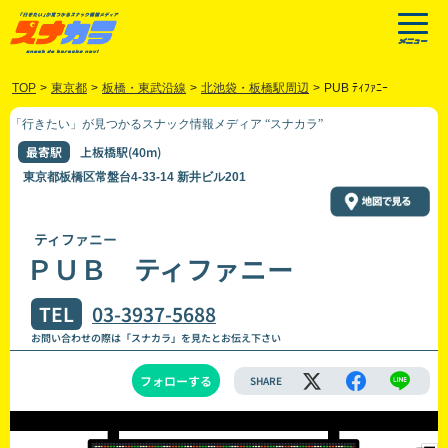
TOP
>
東京都
>
板橋・東武沿線
>
北池袋・板橋駅周辺
>
PUB ﾃｨﾌｧﾆｰ
「行きたい」が見つかるスナック情報メディア “スナカラ”
最寄駅
上板橋駅(40m)
東京都板橋区常盤台4-33-14 新井ビル201
ティファニー
ＰＵＢ ティファニー
TEL
03-3937-5688
お問い合わせの際は「スナカラ」を見たとお伝え下さい
フォローする
SHARE