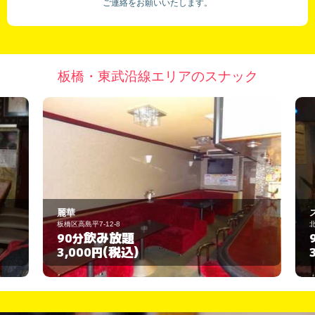
ご連絡をお願いいたします。
板橋・東武沿線エリアのスナック
麗華
ス
板橋区高島平7-12-8
北
飲み放題
90分
9
(税込)
3,000円
3