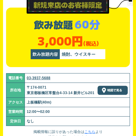
60分
飲み放題
3,000円
(税込)
飲み放題内容
焼酎、ウイスキー
電話番号
03-3937-5688
〒174-0071
所在地
東京都板橋区常盤台4-33-14 新井ビル201
アクセス
上板橋駅(40m)
営業時間
12:00〜02:00
定休日
なし
掲載情報に誤りがあった場合は
こちら
より