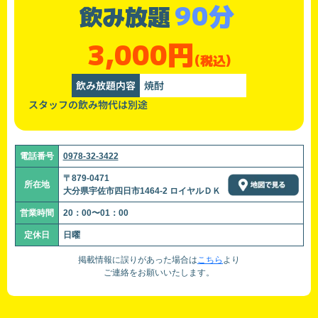
90分
飲み放題
3,000円
(税込)
飲み放題内容
焼酎
スタッフの飲み物代は別途
電話番号
0978-32-3422
〒879-0471
所在地
大分県宇佐市四日市1464-2 ロイヤルＤＫ
営業時間
20：00〜01：00
定休日
日曜
掲載情報に誤りがあった場合は
こちら
より
ご連絡をお願いいたします。