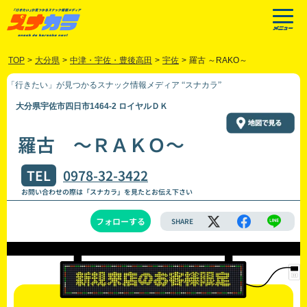
TOP
>
大分県
>
中津・宇佐・豊後高田
>
宇佐
>
羅古 ～RAKO～
「行きたい」が見つかるスナック情報メディア “スナカラ”
大分県宇佐市四日市1464-2 ロイヤルＤＫ
羅古 ～ＲＡＫＯ～
TEL
0978-32-3422
お問い合わせの際は「スナカラ」を見たとお伝え下さい
フォローする
SHARE