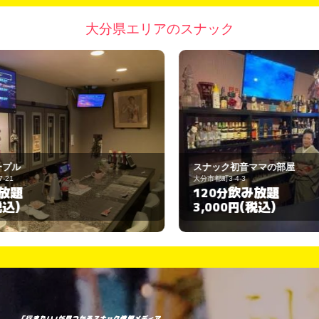
大分県エリアのスナック
スナック初音ママの部屋
大分市都町3-4-3
中
飲み放題
120分
(税込)
3,000円