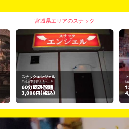
宮城県エリアのスナック
スナックエンジェル
上木
気仙沼市本郷１３－１６
仙台市
飲み放題
60分
12
(税込)
3,000円
4,