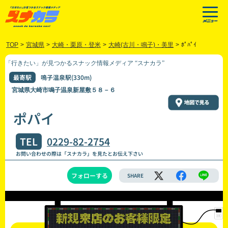
TOP
>
宮城県
>
大崎・栗原・登米
>
大崎(古川・鳴子)・美里
>
ﾎﾟﾊﾟｲ
「行きたい」が見つかるスナック情報メディア “スナカラ”
最寄駅
鳴子温泉駅(330m)
宮城県大崎市鳴子温泉新屋敷５８－６
ポパイ
TEL
0229-82-2754
お問い合わせの際は「スナカラ」を見たとお伝え下さい
フォローする
SHARE