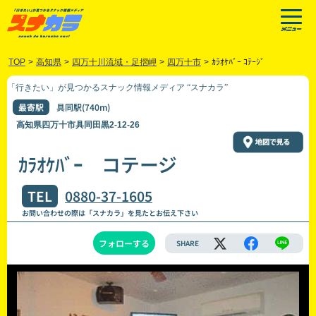
TOP
>
高知県
>
四万十川流域・足摺岬
>
四万十市
>
ｶﾗｵｹﾊﾞｰ ｺﾃｰｼﾞ
「行きたい」が見つかるスナック情報メディア “スナカラ”
最寄駅
具同駅(740m)
高知県四万十市具同田黒2-12-26
ｶﾗｵｹﾊﾞｰ コテージ
TEL
0880-37-1605
お問い合わせの際は「スナカラ」を見たとお伝え下さい
フォローする
SHARE