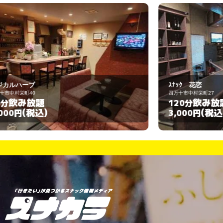
ｽﾅｯｸ 花恋
Si
四万十市中村栄町27
四
飲み放題
120分
6
(税込)
3,000円
3