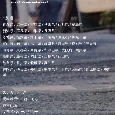
北海道
青森県
/
岩手県
/
宮城県
/
秋田県
/
山形県
/
福島県
新潟県
/
群馬県
/
山梨県
/
長野県
茨城県
/
栃木県
/
埼玉県
/
千葉県
/
東京都
/
神奈川県
富山県
/
石川県
/
福井県
/
岐阜県
/
静岡県
/
愛知県
/
三重県
滋賀県
/
京都府
/
奈良県
/
和歌山県
/
大阪府
/
兵庫県
鳥取県
/
島根県
/
岡山県
/
広島県
/
山口県
徳島県
/
香川県
/
愛媛県
/
高知県
福岡県
/
佐賀県
/
長崎県
/
熊本県
/
大分県
/
宮崎県
/
鹿児島県
/
沖縄
県
スナカラとは?
掲載希望の方はこちら
運営組織
プライバシーポリシー