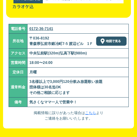
カラオケ込
電話番号
0172-36-7141
〒036-8192
所在地
青森県弘前市鍛冶町7-5 渡辺ビル 1Ｆ
アクセス
中央弘前駅(320m)弘高下駅(980m)
営業時間
18:00〜24:00
定休日
月曜
3名様以上で3,000円120分飲み放題歌い放題
通常料金
団体様は30名迄OK
その他ご相談に応じます
備考
気さくなママ一人で営業中！
掲載情報に誤りがあった場合は
こちら
より
ご連絡をお願いいたします。