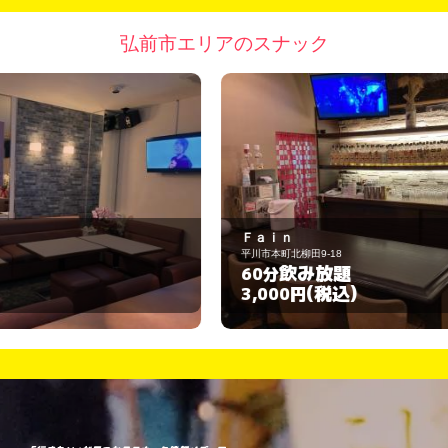
弘前市エリアのスナック
Ｆａｉｎ
カ
平川市本町北柳田9-18
弘
飲み放題
60分
9
(税込)
3,000円
3