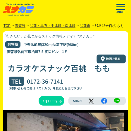
TOP
>
青森県
>
弘前・黒石・中津軽・南津軽
>
弘前市
>
ｶﾗｵｹｽﾅｯｸ百桃 もも
「行きたい」が見つかるスナック情報メディア “スナカラ”
最寄駅
中央弘前駅(320m)弘高下駅(980m)
青森県弘前市鍛冶町7-5 渡辺ビル 1Ｆ
カラオケスナック百桃 もも
TEL
0172-36-7141
お問い合わせの際は「スナカラ」を見たとお伝え下さい
フォローする
SHARE