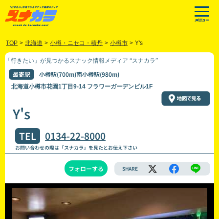
TOP
>
北海道
>
小樽・ニセコ・積丹
>
小樽市
>
Y's
「行きたい」が見つかるスナック情報メディア “スナカラ”
最寄駅
小樽駅(700m)南小樽駅(980m)
北海道小樽市花園1丁目9-14 フラワーガーデンビル1F
Y's
TEL
0134-22-8000
お問い合わせの際は「スナカラ」を見たとお伝え下さい
フォローする
SHARE