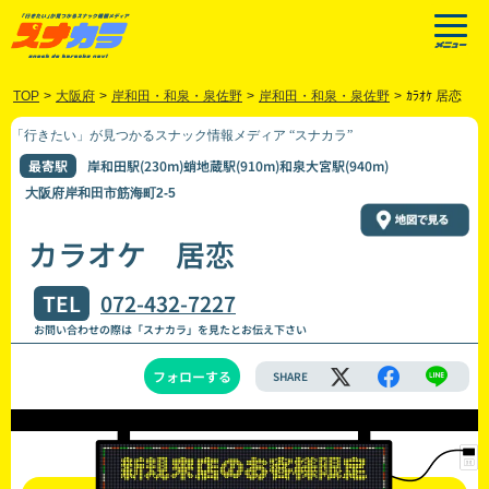
TOP
>
大阪府
>
岸和田・和泉・泉佐野
>
岸和田・和泉・泉佐野
>
ｶﾗｵｹ 居恋
「行きたい」が見つかるスナック情報メディア “スナカラ”
最寄駅
岸和田駅(230m)蛸地蔵駅(910m)和泉大宮駅(940m)
大阪府岸和田市筋海町2-5
カラオケ 居恋
TEL
072-432-7227
お問い合わせの際は「スナカラ」を見たとお伝え下さい
フォローする
SHARE