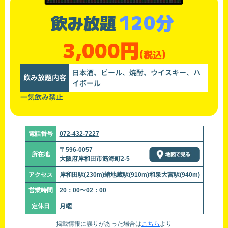
120分
飲み放題
3,000円
(税込)
日本酒、ビール、焼酎、ウイスキー、ハ
飲み放題内容
イボール
一気飲み禁止
電話番号
072-432-7227
〒596-0057
所在地
大阪府岸和田市筋海町2-5
アクセス
岸和田駅(230m)蛸地蔵駅(910m)和泉大宮駅(940m)
営業時間
20：00〜02：00
定休日
月曜
掲載情報に誤りがあった場合は
こちら
より