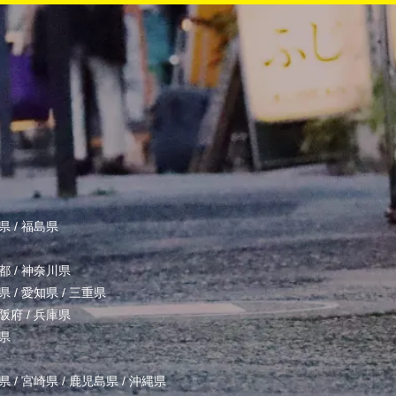
県
/
福島県
都
/
神奈川県
県
/
愛知県
/
三重県
阪府
/
兵庫県
県
県
/
宮崎県
/
鹿児島県
/
沖縄県