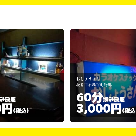
おじょうさん
花巻市石鳥谷町好地
60分
飲み放題
3,000円
)
(税込)