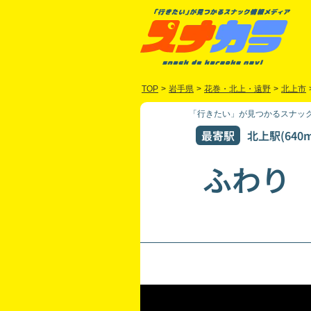
TOP
>
岩手県
>
花巻・北上・遠野
>
北上市
「行きたい」が見つかるスナック
最寄駅
北上駅(640m
ふわり