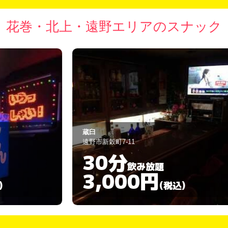
花巻・北上・遠野エリアのスナック
蔵臼
ふ
遠野市新穀町7-11
北
30分
飲み放題
3,000円
(税込)