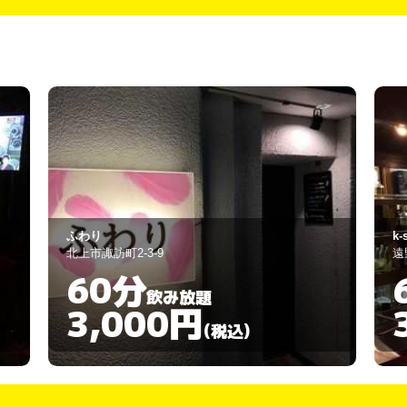
わり
k-style
上市諏訪町2-3-9
遠野市新穀町6-3
60分
60分
飲み放題
3,000円
3,00
(税込)