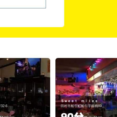
ｗｅｅｔ ｍｉｌｅｓ
ｃｈａｏ
村市船引町船引字舘柄89
いわき市小名浜字
90分
60分