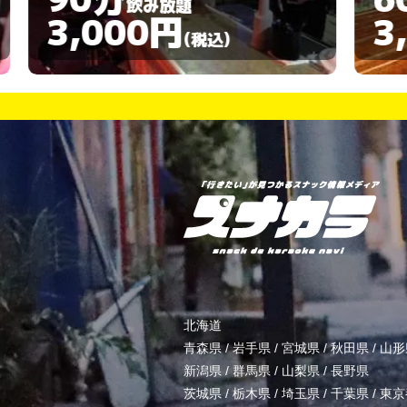
飲み放題
3,000円
)
(税込)
北海道
青森県
/
岩手県
/
宮城県
/
秋田県
/
山形
新潟県
/
群馬県
/
山梨県
/
長野県
茨城県
/
栃木県
/
埼玉県
/
千葉県
/
東京