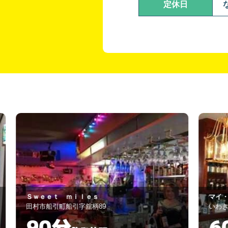
定休日
マイ・ダァリン
いわき市小名浜字船引場1-8
60分