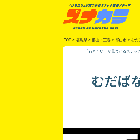
TOP
>
福島県
>
郡山・三春
>
郡山市
>
むだ
「行きたい」が見つかるスナック
むだば