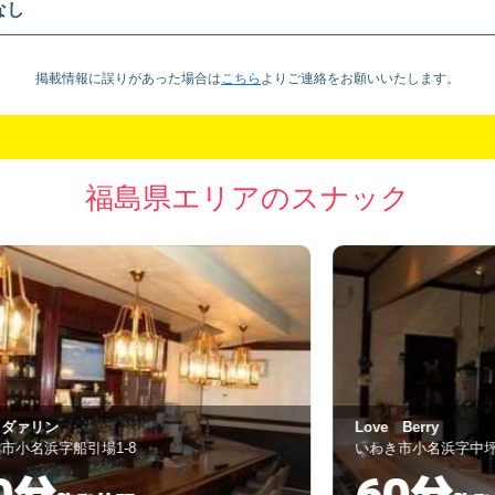
なし
掲載情報に誤りがあった場合は
こちら
より
ご連絡をお願いいたします。
福島県エリアのスナック
Love Berry
Ｓ
いわき市小名浜字中坪32-6
田
60分