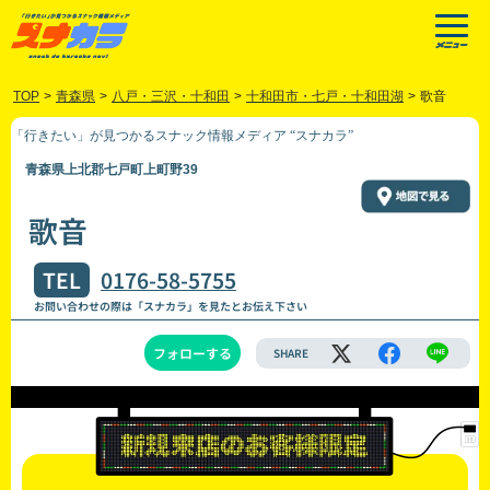
TOP
>
青森県
>
八戸・三沢・十和田
>
十和田市・七戸・十和田湖
>
歌音
「行きたい」が見つかるスナック情報メディア “スナカラ”
青森県上北郡七戸町上町野39
歌音
TEL
0176-58-5755
お問い合わせの際は「スナカラ」を見たとお伝え下さい
フォローする
SHARE