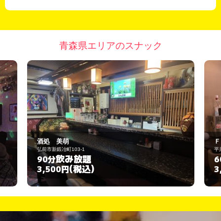
青森県エリアのスナック
Ｆａｉｎ
平川市本町北柳田9-18
飲み放題
60分
(税込)
3,000円