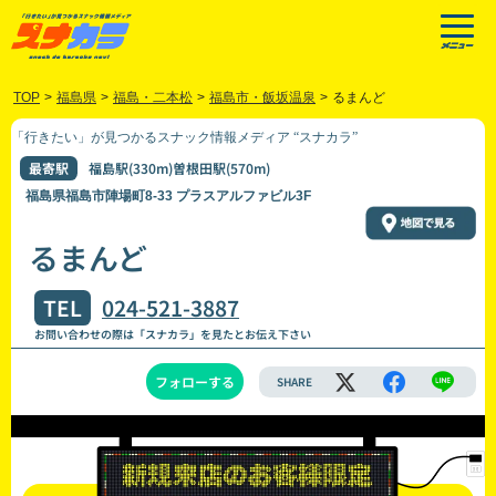
TOP
>
福島県
>
福島・二本松
>
福島市・飯坂温泉
>
るまんど
「行きたい」が見つかるスナック情報メディア “スナカラ”
最寄駅
福島駅(330m)曽根田駅(570m)
福島県福島市陣場町8-33 プラスアルファビル3F
るまんど
TEL
024-521-3887
お問い合わせの際は「スナカラ」を見たとお伝え下さい
フォローする
SHARE