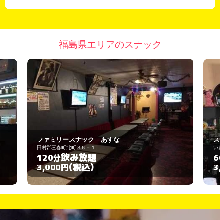
福島県エリアのスナック
ミリースナック あすな
スナック ノー
三春町北町３６－１
いわき市常磐湯本町三函25
飲み放題
飲み放題
分
60分
(税込)
(税込)
00円
3,000円