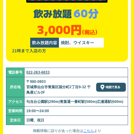
60分
飲み放題
3,000円
(税込)
飲み放題内容
焼酎、ウイスキー
21時まで入店の方
電話番号
022-263-6833
〒980-0803
所在地
宮城県仙台市青葉区国分町2丁目9-32 千
鳥屋ビル3F
アクセス
勾当台公園駅(290m)青葉通一番町駅(580m)広瀬通駅(600m)
営業時間
19:00〜24:00
定休日
日曜、祝日
掲載情報に誤りがあった場合は
こちら
より