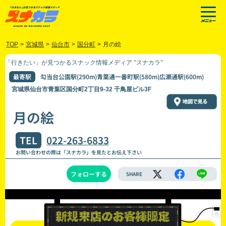
TOP
>
宮城県
>
仙台市
>
国分町
>
月の絵
「行きたい」が見つかるスナック情報メディア “スナカラ”
最寄駅
勾当台公園駅(290m)青葉通一番町駅(580m)広瀬通駅(600m)
宮城県仙台市青葉区国分町2丁目9-32 千鳥屋ビル3F
月の絵
TEL
022-263-6833
お問い合わせの際は「スナカラ」を見たとお伝え下さい
フォローする
SHARE