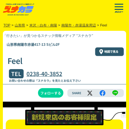
TOP
>
山形県
>
米沢・白布・南陽
>
南陽市・赤湯温泉周辺
>
Feel
「行きたい」が見つかるスナック情報メディア “スナカラ”
山形県南陽市赤湯417-13 Sビル2F
Feel
TEL
0238-40-3852
お問い合わせの際は「スナカラ」を見たとお伝え下さい
フォローする
SHARE