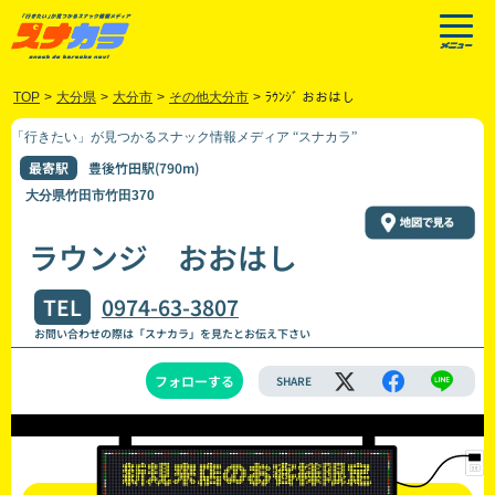
TOP
>
大分県
>
大分市
>
その他大分市
>
ﾗｳﾝｼﾞ おおはし
「行きたい」が見つかるスナック情報メディア “スナカラ”
最寄駅
豊後竹田駅(790m)
大分県竹田市竹田370
ラウンジ おおはし
TEL
0974-63-3807
お問い合わせの際は「スナカラ」を見たとお伝え下さい
フォローする
SHARE