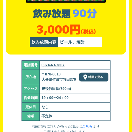
90分
飲み放題
3,000円
(税込)
飲み放題内容
ビール、焼酎
電話番号
0974-63-3807
〒878-0013
所在地
大分県竹田市竹田370
アクセス
豊後竹田駅(790m)
営業時間
19：00〜24：00
定休日
なし
備考
不定休
掲載情報に誤りがあった場合は
こちら
より
ご連絡をお願いいたします。