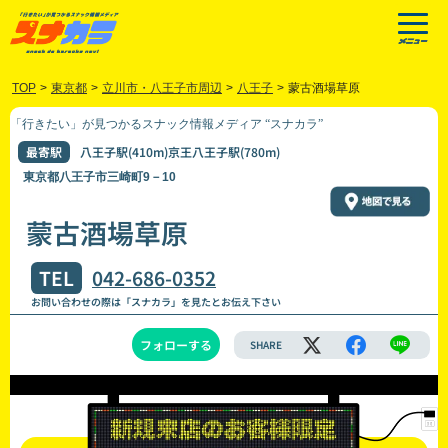
TOP
>
東京都
>
立川市・八王子市周辺
>
八王子
>
蒙古酒場草原
「行きたい」が見つかるスナック情報メディア “スナカラ”
最寄駅
八王子駅(410m)京王八王子駅(780m)
東京都八王子市三崎町9－10
蒙古酒場草原
TEL
042-686-0352
お問い合わせの際は「スナカラ」を見たとお伝え下さい
フォローする
SHARE