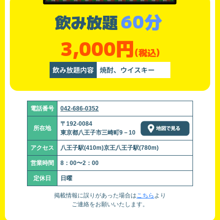
60分
飲み放題
3,000円
(税込)
飲み放題内容
焼酎、ウイスキー
電話番号
042-686-0352
〒192-0084
所在地
東京都八王子市三崎町9－10
アクセス
八王子駅(410m)京王八王子駅(780m)
営業時間
8：00〜2：00
定休日
日曜
掲載情報に誤りがあった場合は
こちら
より
ご連絡をお願いいたします。