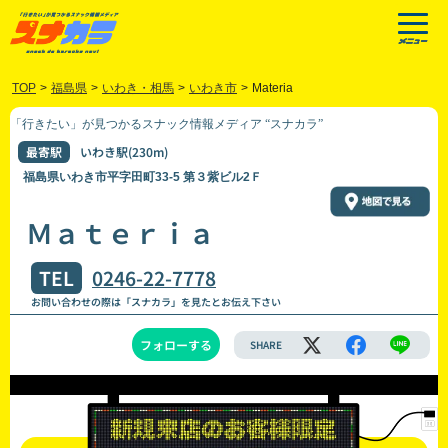
TOP
>
福島県
>
いわき・相馬
>
いわき市
>
Materia
「行きたい」が見つかるスナック情報メディア “スナカラ”
最寄駅
いわき駅(230m)
福島県いわき市平字田町33-5 第３紫ビル2Ｆ
Ｍａｔｅｒｉａ
TEL
0246-22-7778
お問い合わせの際は「スナカラ」を見たとお伝え下さい
フォローする
SHARE