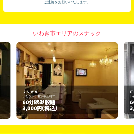
ご連絡をお願いいたします。
いわき市エリアのスナック
Ｊｕｗｅｌ
ｍ
いわき市小名浜字上町21
い
飲み放題
60分
6
(税込)
3,000円
3