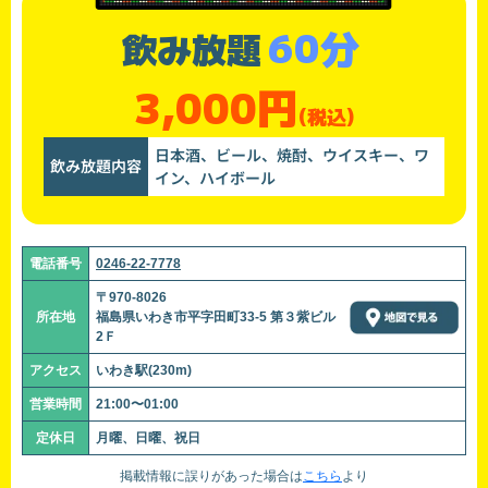
60分
飲み放題
3,000円
(税込)
日本酒、ビール、焼酎、ウイスキー、ワ
飲み放題内容
イン、ハイボール
電話番号
0246-22-7778
〒970-8026
所在地
福島県いわき市平字田町33-5 第３紫ビル
2Ｆ
アクセス
いわき駅(230m)
営業時間
21:00〜01:00
定休日
月曜、日曜、祝日
掲載情報に誤りがあった場合は
こちら
より