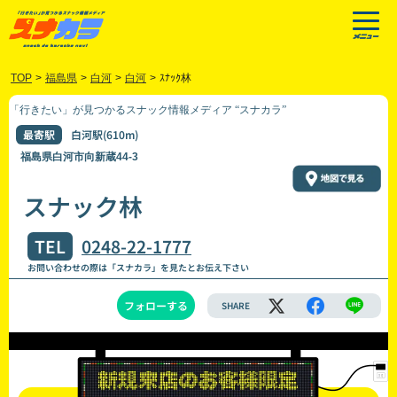
TOP
>
福島県
>
白河
>
白河
>
ｽﾅｯｸ林
「行きたい」が見つかるスナック情報メディア “スナカラ”
最寄駅
白河駅(610m)
福島県白河市向新蔵44-3
スナック林
TEL
0248-22-1777
お問い合わせの際は「スナカラ」を見たとお伝え下さい
フォローする
SHARE