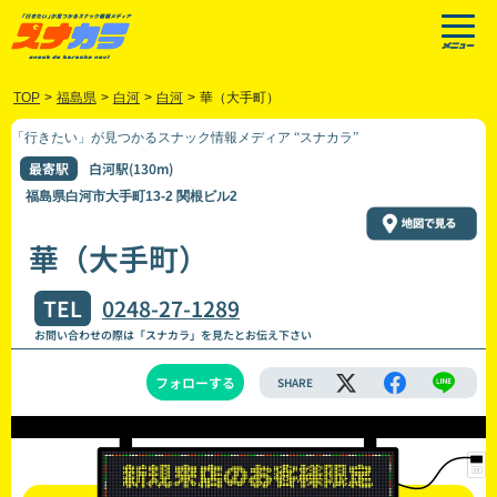
TOP
>
福島県
>
白河
>
白河
>
華（大手町）
「行きたい」が見つかるスナック情報メディア “スナカラ”
最寄駅
白河駅(130m)
福島県白河市大手町13-2 関根ビル2
華（大手町）
TEL
0248-27-1289
お問い合わせの際は「スナカラ」を見たとお伝え下さい
フォローする
SHARE