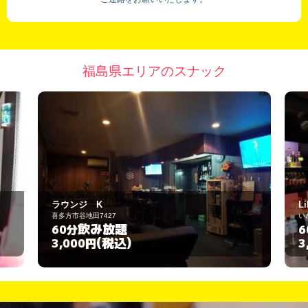
福島県エリアのスナック
Liliana～ﾘﾘｱｰﾅ～
いわき市小名浜船引場2-6
飲み放題
60分
(税込)
3,000円