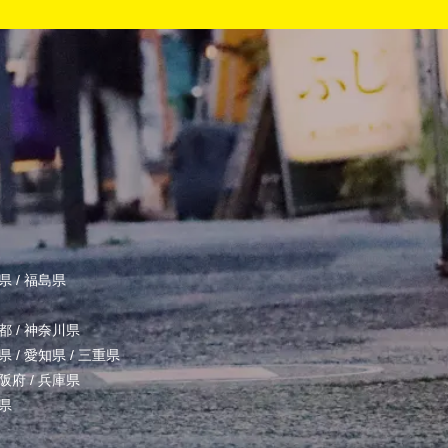
県
/
福島県
都
/
神奈川県
県
/
愛知県
/
三重県
阪府
/
兵庫県
県