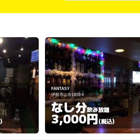
スナック ラカン
伊那市高遠町西高遠1759-2
120分
飲み放題
3,000円
)
(税込)