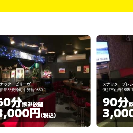
ナック プレシャス
スナック NaNa
那市山寺1885-18
上伊那郡辰野町本町
90分
120
飲み放題
3,000円
3,00
(税込)