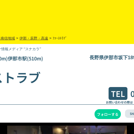
・南信地域
>
伊那・辰野・高遠
>
ﾌｧｰｽﾄﾗﾌﾞ
情報メディア “スナカラ”
0m)伊那市駅(510m)
長野県伊那市坂下18
ストラブ
TEL
お問い合わせの際は
SH
フォローする