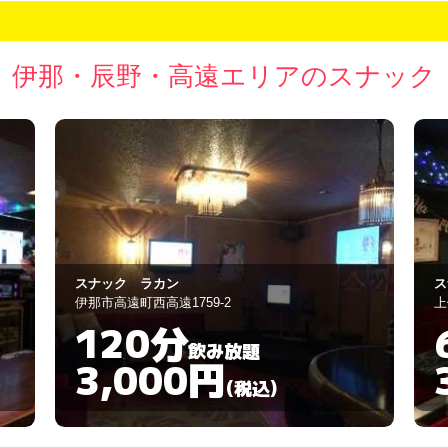
伊那・辰野・高遠エリアのスナック
スナック ビリーヴ
ス
上伊那郡箕輪町中箕輪9560-1
伊
60分
飲み放題
3,000円
(税込)