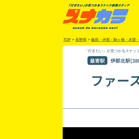
TOP
>
長野県
>
飯田・伊那・駒ヶ根・木曽
「行きたい」が見つかるスナック
最寄駅
伊那北駅(38
ファー