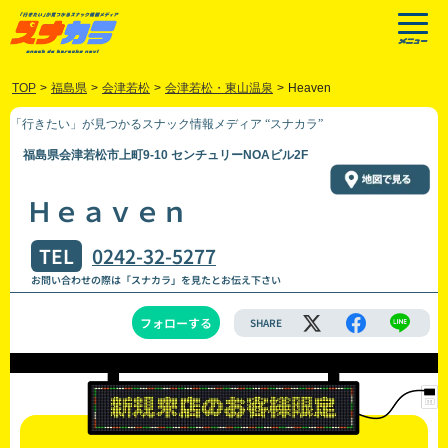
TOP
>
福島県
>
会津若松
>
会津若松・東山温泉
>
Heaven
「行きたい」が見つかるスナック情報メディア “スナカラ”
福島県会津若松市上町9-10 センチュリーNOAビル2F
Ｈｅａｖｅｎ
TEL
0242-32-5277
お問い合わせの際は「スナカラ」を見たとお伝え下さい
フォローする
SHARE