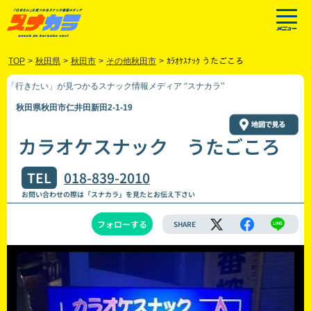
TOP
>
秋田県
>
秋田市
>
その他秋田市
>
ｶﾗｵｹｽﾅｯｸ うたごころ
「行きたい」が見つかるスナック情報メディア “スナカラ”
秋田県秋田市仁井田新田2-1-19
カラオケスナック うたごころ
TEL
018-839-2010
お問い合わせの際は「スナカラ」を見たとお伝え下さい
フォローする
SHARE