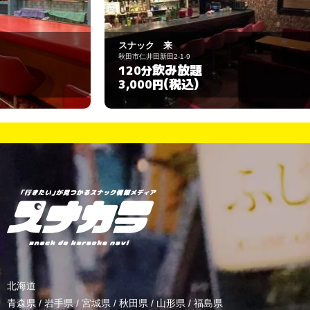
スナック 来
カ
秋田市仁井田新田2-1-9
秋
飲み放題
120分
2
(税込)
3,000円
3
北海道
青森県
/
岩手県
/
宮城県
/
秋田県
/
山形県
/
福島県