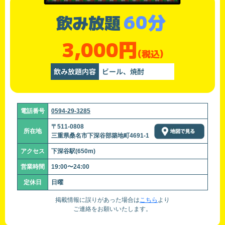
60分
飲み放題
3,000円
(税込)
飲み放題内容
ビール、焼酎
電話番号
0594-29-3285
〒511-0808
所在地
三重県桑名市下深谷部築地町4691-1
アクセス
下深谷駅(650m)
営業時間
19:00〜24:00
定休日
日曜
掲載情報に誤りがあった場合は
こちら
より
ご連絡をお願いいたします。