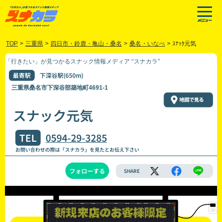
TOP
>
三重県
>
四日市・鈴鹿・亀山・桑名
>
桑名・いなべ
>
ｽﾅｯｸ元気
「行きたい」が見つかるスナック情報メディア “スナカラ”
最寄駅
下深谷駅(650m)
三重県桑名市下深谷部築地町4691-1
スナック元気
TEL
0594-29-3285
お問い合わせの際は「スナカラ」を見たとお伝え下さい
フォローする
SHARE