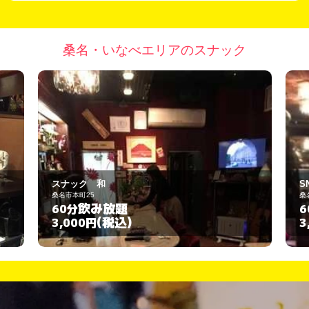
桑名・いなべエリアのスナック
SNACK ＳＭＩＬＥ
桑名市三ツ矢橋39-15
題
飲み放題
60分
込)
(税込)
3,000円