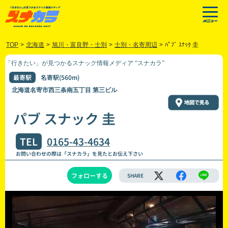
TOP
>
北海道
>
旭川・富良野・士別
>
士別・名寄周辺
>
ﾊﾟﾌﾞ ｽﾅｯｸ 圭
「行きたい」が見つかるスナック情報メディア “スナカラ”
最寄駅
名寄駅(560m)
北海道名寄市西三条南五丁目 第三ビル
パブ スナック 圭
TEL
0165-43-4634
お問い合わせの際は「スナカラ」を見たとお伝え下さい
フォローする
SHARE