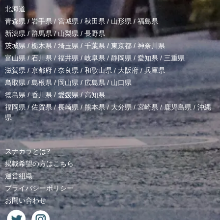
北海道
青森県
/
岩手県
/
宮城県
/
秋田県
/
山形県
/
福島県
新潟県
/
群馬県
/
山梨県
/
長野県
茨城県
/
栃木県
/
埼玉県
/
千葉県
/
東京都
/
神奈川県
富山県
/
石川県
/
福井県
/
岐阜県
/
静岡県
/
愛知県
/
三重県
滋賀県
/
京都府
/
奈良県
/
和歌山県
/
大阪府
/
兵庫県
鳥取県
/
島根県
/
岡山県
/
広島県
/
山口県
徳島県
/
香川県
/
愛媛県
/
高知県
福岡県
/
佐賀県
/
長崎県
/
熊本県
/
大分県
/
宮崎県
/
鹿児島県
/
沖縄
県
スナカラとは?
掲載希望の方はこちら
運営組織
プライバシーポリシー
お問い合わせ