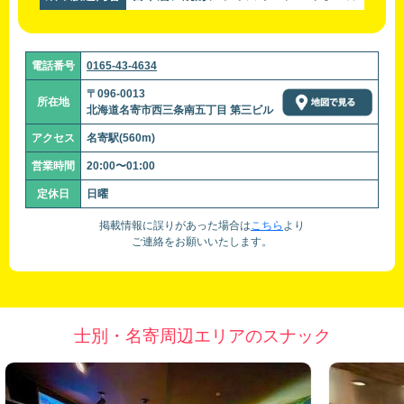
電話番号
0165-43-4634
〒096-0013
所在地
北海道名寄市西三条南五丁目 第三ビル
アクセス
名寄駅(560m)
営業時間
20:00〜01:00
定休日
日曜
掲載情報に誤りがあった場合は
こちら
より
ご連絡をお願いいたします。
士別・名寄周辺エリアのスナック