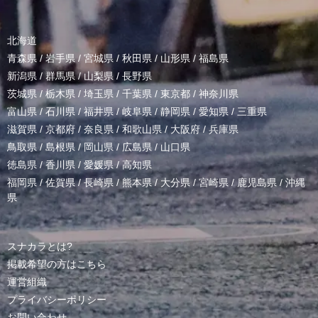
北海道
青森県
/
岩手県
/
宮城県
/
秋田県
/
山形県
/
福島県
新潟県
/
群馬県
/
山梨県
/
長野県
茨城県
/
栃木県
/
埼玉県
/
千葉県
/
東京都
/
神奈川県
富山県
/
石川県
/
福井県
/
岐阜県
/
静岡県
/
愛知県
/
三重県
滋賀県
/
京都府
/
奈良県
/
和歌山県
/
大阪府
/
兵庫県
鳥取県
/
島根県
/
岡山県
/
広島県
/
山口県
徳島県
/
香川県
/
愛媛県
/
高知県
福岡県
/
佐賀県
/
長崎県
/
熊本県
/
大分県
/
宮崎県
/
鹿児島県
/
沖縄
県
スナカラとは?
掲載希望の方はこちら
運営組織
プライバシーポリシー
お問い合わせ