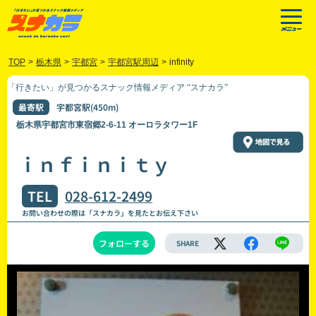
TOP
>
栃木県
>
宇都宮
>
宇都宮駅周辺
>
infinity
「行きたい」が見つかるスナック情報メディア “スナカラ”
最寄駅
宇都宮駅(450m)
栃木県宇都宮市東宿郷2-6-11 オーロラタワー1F
ｉｎｆｉｎｉｔｙ
TEL
028-612-2499
お問い合わせの際は「スナカラ」を見たとお伝え下さい
フォローする
SHARE