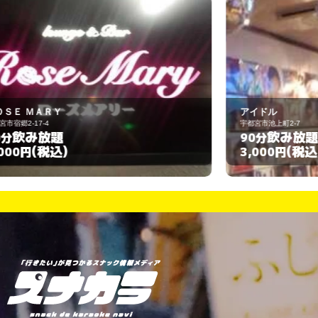
アイドル
宇都宮市池上町2-7
宇
飲み放題
90分
(税込)
3,000円