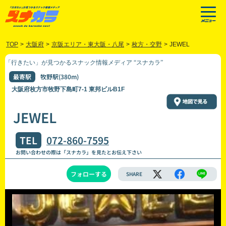
TOP
>
大阪府
>
京阪エリア・東大阪・八尾
>
枚方・交野
>
JEWEL
「行きたい」が見つかるスナック情報メディア “スナカラ”
最寄駅
牧野駅(380m)
大阪府枚方市牧野下島町7-1 東邦ビルB1F
JEWEL
TEL
072-860-7595
お問い合わせの際は「スナカラ」を見たとお伝え下さい
フォローする
SHARE