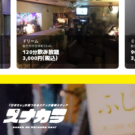
ＣＲＥＳＣＥＮＴ
5-41
枚方市宮之下町7-22
み放題
飲み放題
90分
(税込)
(税込)
3,000円