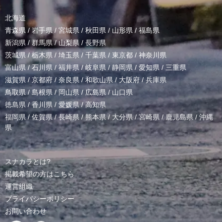
北海道
青森県
/
岩手県
/
宮城県
/
秋田県
/
山形県
/
福島県
新潟県
/
群馬県
/
山梨県
/
長野県
茨城県
/
栃木県
/
埼玉県
/
千葉県
/
東京都
/
神奈川県
富山県
/
石川県
/
福井県
/
岐阜県
/
静岡県
/
愛知県
/
三重県
滋賀県
/
京都府
/
奈良県
/
和歌山県
/
大阪府
/
兵庫県
鳥取県
/
島根県
/
岡山県
/
広島県
/
山口県
徳島県
/
香川県
/
愛媛県
/
高知県
福岡県
/
佐賀県
/
長崎県
/
熊本県
/
大分県
/
宮崎県
/
鹿児島県
/
沖縄
県
スナカラとは?
掲載希望の方はこちら
運営組織
プライバシーポリシー
お問い合わせ