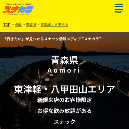
TOP
>
全国
>
青森県
>
東津軽・八甲田山
「行きたい」が見つかるスナック情報メディア “スナカラ”
青森県
Aomori
東津軽
・
八甲田山
エリア
新規来店のお客様限定
お得な飲み放題がある
スナック