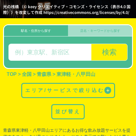
光の桟橋 （© keey クリエイティブ・コモンズ・ライセンス（表示4.0 国
際））を改変して作成 https://creativecommons.org/licenses/by/4.0/
駅名・住所から探す
店名・キーワードから探す
検索
TOP
>
全国
>
青森県
>
東津軽・八甲田山
エリア/サービスで絞り込む
＋
並び替え
青森県東津軽
・
八甲田山
エリアにあるお得な飲み放題サービスを提